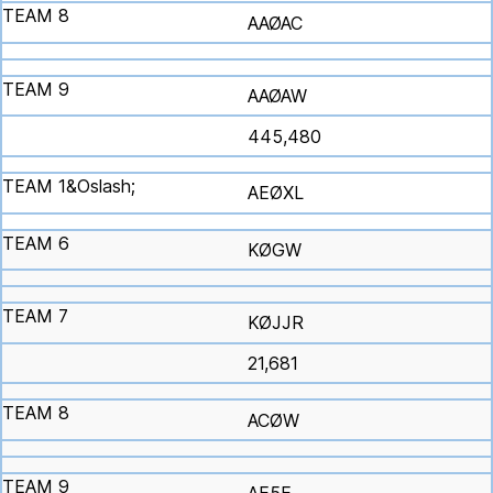
AAØAC
AAØAW
445,480
AEØXL
KØGW
KØJJR
21,681
ACØW
AE5E