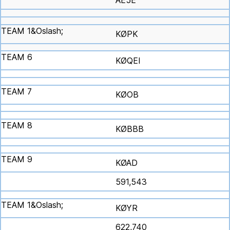
KØPK
KØQEI
KØOB
KØBBB
KØAD
591,543
KØYR
622,740