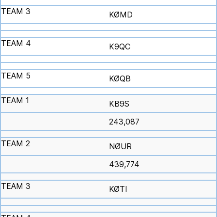
KØMD
K9QC
KØQB
KB9S
243,087
NØUR
439,774
KØTI