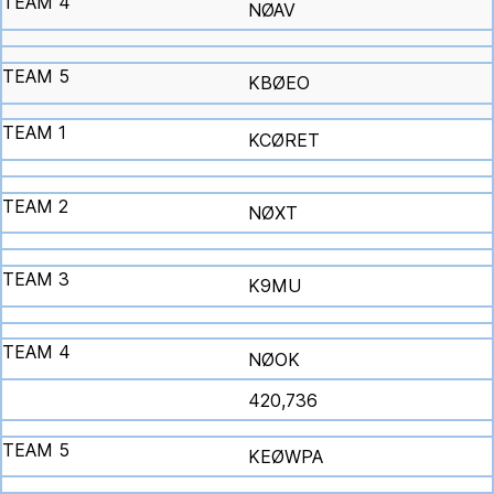
NØAV
KBØEO
KCØRET
NØXT
K9MU
NØOK
420,736
KEØWPA