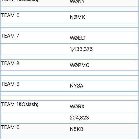
WØNY
NØMK
WØELT
1,433,376
WØPMO
NYØA
WØRX
204,823
N5KB