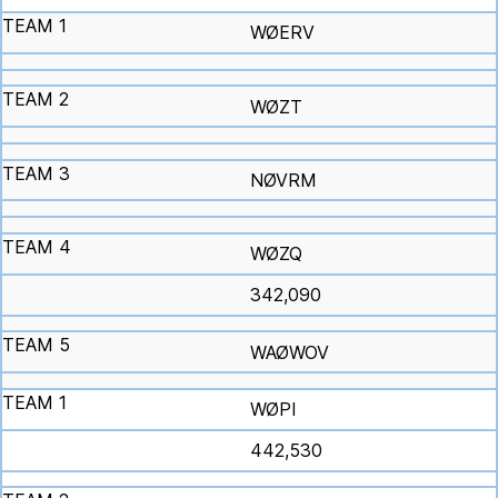
WØERV
WØZT
NØVRM
WØZQ
342,090
WAØWOV
WØPI
442,530