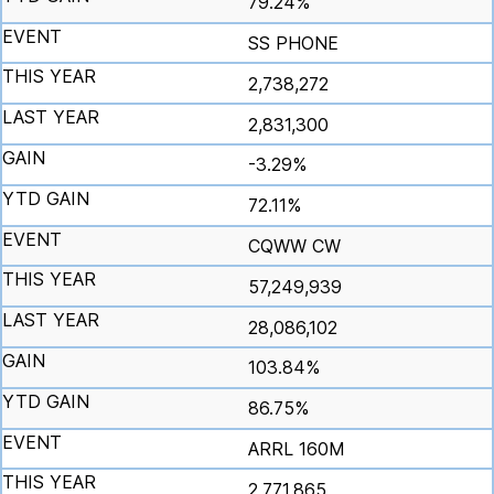
79.24%
SS PHONE
2,738,272
2,831,300
-3.29%
72.11%
CQWW CW
57,249,939
28,086,102
103.84%
86.75%
ARRL 160M
2,771,865