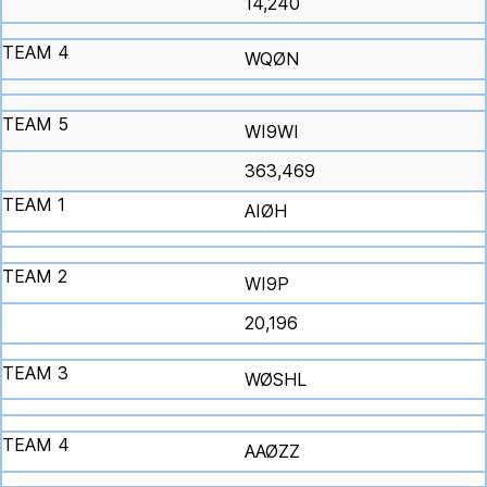
14,240
WQØN
WI9WI
363,469
AIØH
WI9P
20,196
WØSHL
AAØZZ