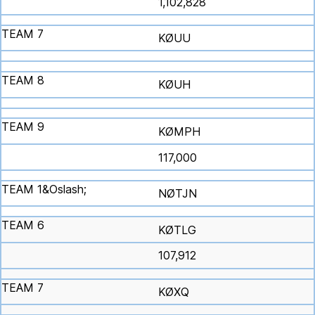
1,102,828
KØUU
KØUH
KØMPH
117,000
NØTJN
KØTLG
107,912
KØXQ