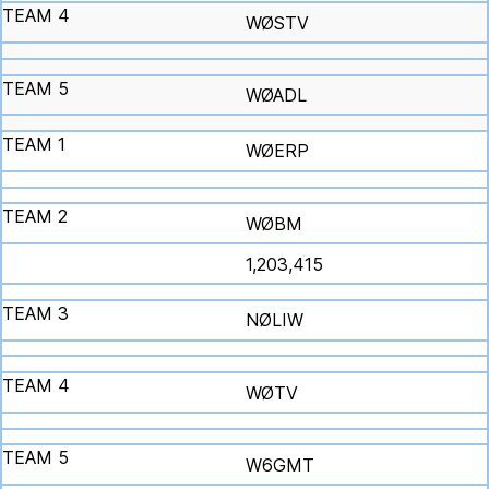
WØSTV
WØADL
WØERP
WØBM
1,203,415
NØLIW
WØTV
W6GMT