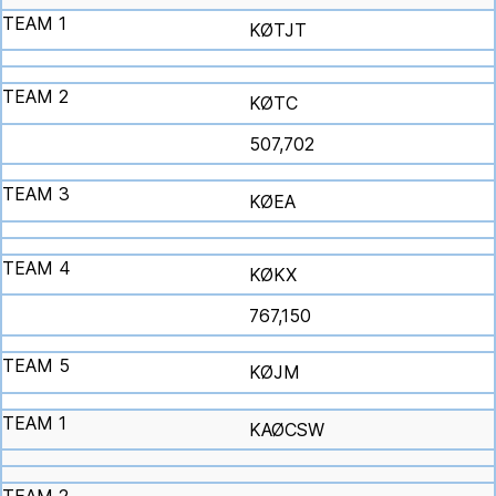
KØTJT
KØTC
507,702
KØEA
KØKX
767,150
KØJM
KAØCSW