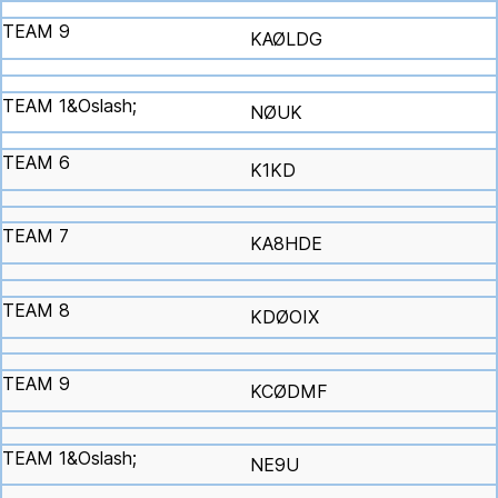
KAØLDG
NØUK
K1KD
KA8HDE
KDØOIX
KCØDMF
NE9U