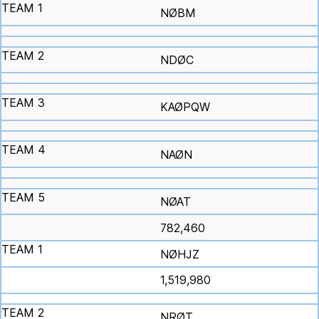
NØBM
NDØC
KAØPQW
NAØN
NØAT
782,460
NØHJZ
1,519,980
NRØT