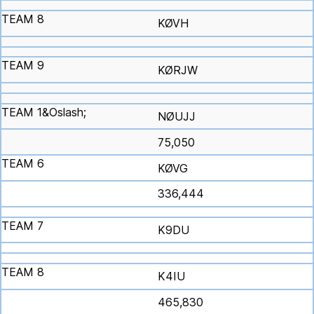
KØVH
KØRJW
NØUJJ
75,050
KØVG
336,444
K9DU
K4IU
465,830