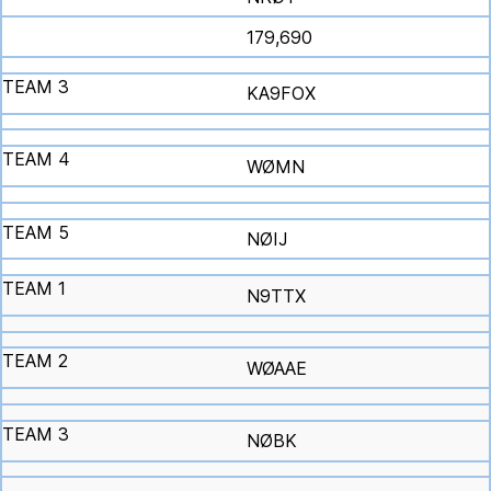
179,690
KA9FOX
WØMN
NØIJ
N9TTX
WØAAE
NØBK