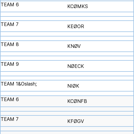
KCØMKS
KEØOR
KNØV
NØECK
NIØK
KCØNFB
KFØGV