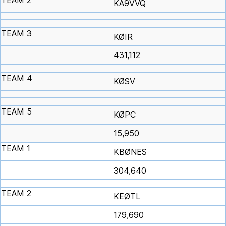
KA9VVQ
KØIR
431,112
KØSV
KØPC
15,950
KBØNES
304,640
KEØTL
179,690