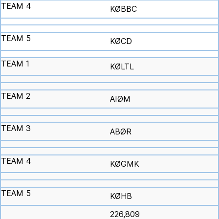
KØBBC
KØCD
KØLTL
AIØM
ABØR
KØGMK
KØHB
226,809