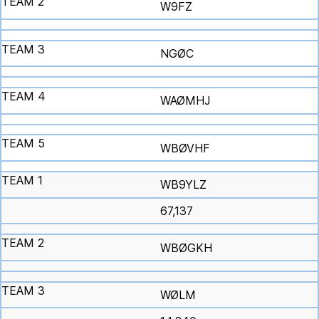
W9FZ
NGØC
WAØMHJ
WBØVHF
WB9YLZ
67,137
WBØGKH
WØLM