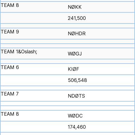
NØKK
241,500
NØHDR
WØGJ
KIØF
506,548
NDØTS
WØDC
174,460